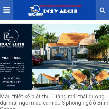
TRANG CHỦ
GIỚI THIỆU
THIẾT KẾ KIẾN TRÚC
THI CÔNG XÂY DỰNG
BẢNG GIÁ
Mẫu thiết kế biệt thự 1 tầng mái thái đương
đại mái ngói màu cam có 3 phòng ngủ ở Bình