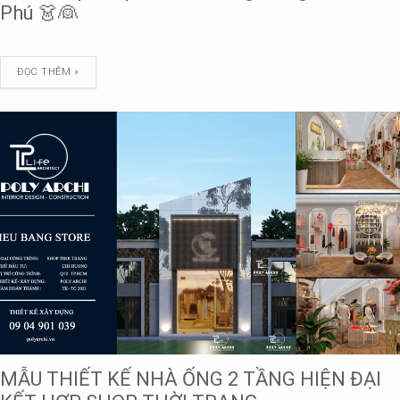
Phú 👗👰
ĐỌC THÊM »
MẪU THIẾT KẾ NHÀ ỐNG 2 TẦNG HIỆN ĐẠI