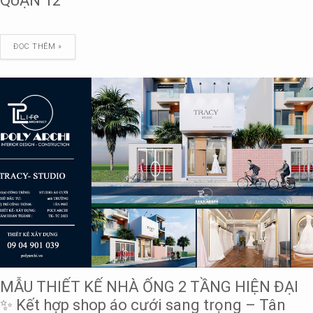
QUẬN 12
ĐỌC THÊM »
MẪU THIẾT KẾ NHÀ ỐNG 2 TẦNG HIỆN ĐẠI
✨ Kết hợp shop áo cưới sang trọng – Tân