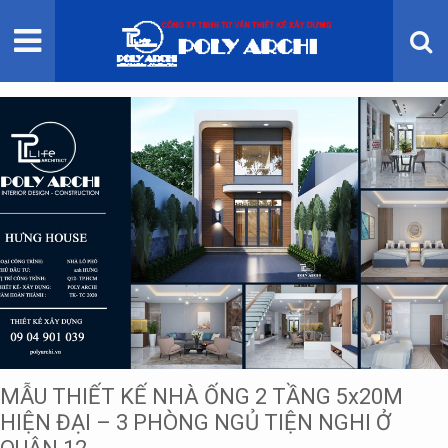
TRANG CHỦ
GIỚI THIỆU
THIẾT KẾ KIẾN TRÚC
THI CÔNG XÂY DỰNG
BẢNG GIÁ
MẪU THIẾT KẾ NHÀ ỐNG 2 TẦNG 5x20M
HIỆN ĐẠI – 3 PHÒNG NGỦ TIỆN NGHI Ở