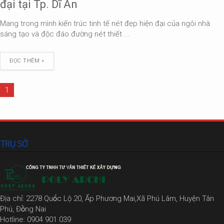
đại tại Tp. Dĩ An
Mang trong mình kiến trúc tinh tế nét đẹp hiện đại của ngôi nhà
sáng tạo và độc đáo đường nét thiết ...
ĐỌC THÊM »
1
TRỤ SỞ
Địa chỉ: 2278 Quốc Lộ 20, Ấp Phương Mai,Xã Phú Lâm, Huyện Tân
Phú, Đồng Nai
Hotline: 0904 901 039