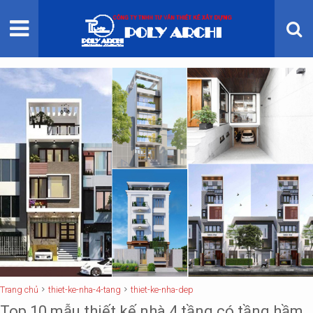
TRANG CHỦ
GIỚI THIỆU
THIẾT KẾ KIẾN TRÚC
THI CÔNG XÂY DỰNG
BẢNG GIÁ
Trang chủ
thiet-ke-nha-4-tang
thiet-ke-nha-dep
Top 10 mẫu thiết kế nhà 4 tầng có tầng hầm