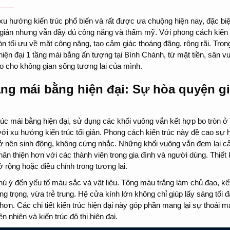
à xu hướng kiến trúc phổ biến và rất được ưa chuộng hiện nay, đặc bi
i giản nhưng vẫn đầy đủ công năng và thẩm mỹ. Với phong cách kiến 
 tối ưu về mặt công năng, tạo cảm giác thoáng đãng, rộng rãi. Trong
hiện đại 1 tầng mái bằng ấn tượng tại Bình Chánh, từ mặt tiền, sân v
ảo cho không gian sống tương lai của mình.
tầng mái bằng hiện đại: Sự hòa quyện 
rúc mái bằng hiện đại, sử dụng các khối vuông vắn kết hợp bo tròn ở 
 xu hướng kiến trúc tối giản. Phong cách kiến trúc này đề cao sự h
rở nên sinh động, không cứng nhắc. Những khối vuông vắn đem lại c
hân thiện hơn với các thành viên trong gia đình và người dùng. Thiế
rộng hoặc điều chỉnh trong tương lai.
 chú ý đến yếu tố màu sắc và vật liệu. Tông màu trắng làm chủ đạo, k
 trọng, vừa trẻ trung. Hệ cửa kính lớn không chỉ giúp lấy sáng tối
ơn. Các chi tiết kiến trúc hiện đại này góp phần mang lại sự thoải má
nhiên và kiến trúc đô thị hiện đại.