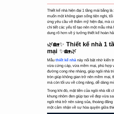
Thiết kế nhà hiện đại 1 tầng mái bằng l
muốn một không gian sống tiện nghi, tố
ứng yêu cầu về thẩm mỹ hiện đại, mà còn
chi tiết các yếu tố tạo nên một mẫu nhà 
dung rõ hơn về ý tưởng thiết kế hoàn h
🌿🏡✨
Thiết kế nhà 1 
mại
✨🏡🌿
Mẫu
thiết kế nhà
này nổi bật nhờ kiến t
vừa cứng cáp, vừa mềm mại, phù hợp với
đường cong nhẹ nhàng, giúp ngôi nhà t
tròn giúp không gian trở nên mềm mại, t
mà còn tối ưu về công năng, dễ dàng mở 
Trong khi đó, mặt tiền của ngôi nhà rất
khung nhôm đen giúp tạo vẻ đẹp vừa sang
ngôi nhà trở nên sáng sủa, thoáng đãng h
một cảm nhận về sự hòa quyện giữa thiên 