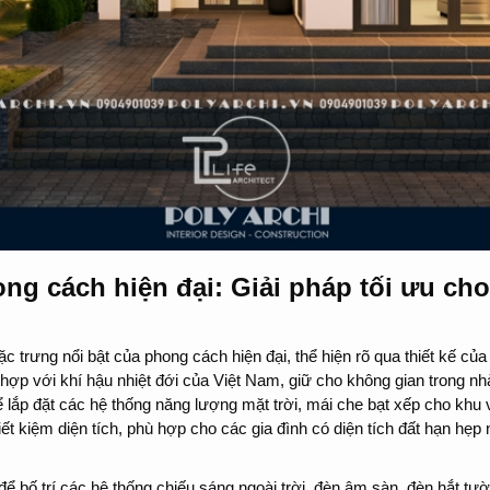
ng cách hiện đại: Giải pháp tối ưu ch
ặc trưng nổi bật của phong cách hiện đại, thể hiện rõ qua thiết kế củ
 hợp với khí hậu nhiệt đới của Việt Nam, giữ cho không gian trong nh
để lắp đặt các hệ thống năng lượng mặt trời, mái che bạt xếp cho khu
tiết kiệm diện tích, phù hợp cho các gia đình có diện tích đất hạn 
 để bố trí các hệ thống chiếu sáng ngoài trời, đèn âm sàn, đèn hắt t