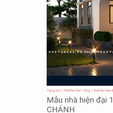
Trang chủ
thiet-ke-nha-1-tang
thiet-ke-nha-
Mẫu nhà hiện đại
CHÁNH