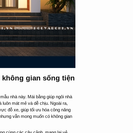
o không gian sống tiện
a mẫu nhà này. Mái bằng giúp ngôi nhà
à luôn mát mẻ và dễ chịu. Ngoài ra,
 vực đỗ xe, giúp tối ưu hóa công năng
hẹp nhưng vẫn mong muốn có không gian
ường cùng các cây cảnh, mang lại vẻ