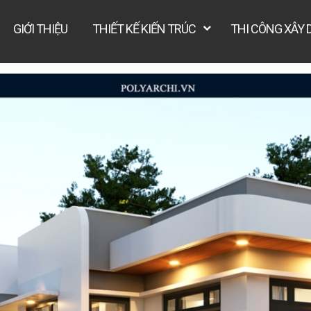
GIỚI THIỆU
THIẾT KẾ KIẾN TRÚC
THI CÔNG XÂY