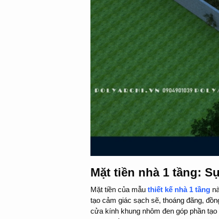
Mặt tiền nhà 1 tầng: S
Mặt tiền của mẫu
thiết kế nhà 1 tầng
nà
tạo cảm giác sạch sẽ, thoáng đãng, đồng
cửa kính khung nhôm đen góp phần tạo nê