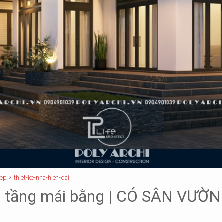
dep
thiet-ke-nha-hien-dai
 1 tầng mái bằng | CÓ SÂN VƯ