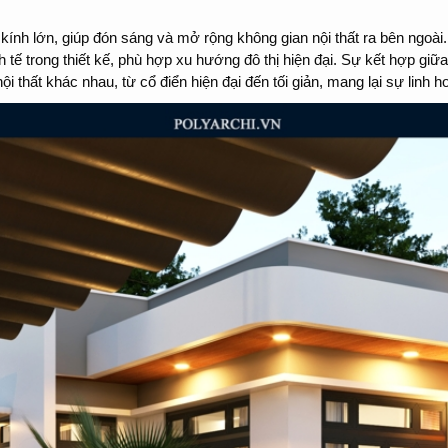
ính lớn, giúp đón sáng và mở rộng không gian nội thất ra bên ngoài. 
 tế trong thiết kế, phù hợp xu hướng đô thị hiện đại. Sự kết hợp giữa 
 thất khác nhau, từ cổ điển hiện đại đến tối giản, mang lại sự linh 